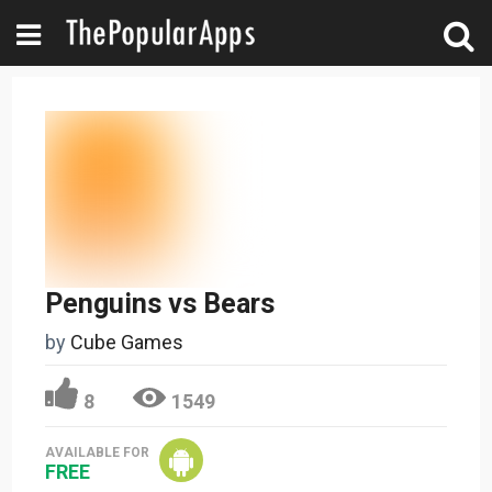
Penguins vs Bears
by
Cube Games
8
1549
AVAILABLE FOR
FREE