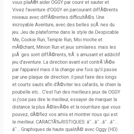
vous plaÃ®t aider OGGY par courir et sauter et
Vivez l'aventure d'OGGY en parcourant diffÃ©rents
niveaux avec diffÃ©rentes difficultÃ©s. Une
incroyable Aventure, avec des belles scÃ¨nes du
jeu. Jeu de plateforme dans le style de Despicable
Me, Cookie Run, Temple Run, Moi moche et
mÃ©chant, Minion Run et jeux similaires. mais les
piÃ¨ges sont diffÃ©rents, trÃ¨s amusant et addictif
jeu d'aventure. La direction avant est contrÃ´lÃ©e
par l'appareil mais il la change une fois qu'il passe
par une plaque de direction. il peut faire des longs
et courts sauts afin d'Ã©viter les cafards, le chien la
poubelle etc... C'est l'un des meilleurs jeux de OGGY
si j'ose pas dire le meilleur, essayer de marquer la
distance la plus Ã©levÃ©e et la nourriture que vous
pouvez, dÃ©fiez vos amis et montrer nous qui est
le meilleur. CARACTÃ‰RISTIQUES: â˜…â˜…â˜…â˜…
â˜… Graphiques de haute qualitÃ© avec Oggy (HD)