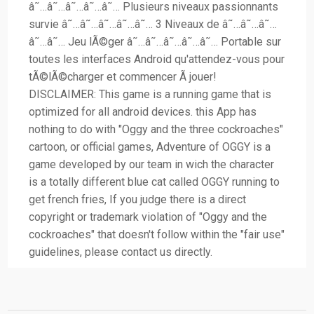
â˜…â˜…â˜…â˜…â˜… Plusieurs niveaux passionnants
survie â˜…â˜…â˜…â˜…â˜… 3 Niveaux de â˜…â˜…â˜…
â˜…â˜… Jeu lÃ©ger â˜…â˜…â˜…â˜…â˜… Portable sur
toutes les interfaces Android qu'attendez-vous pour
tÃ©lÃ©charger et commencer Ã jouer!
DISCLAIMER: This game is a running game that is
optimized for all android devices. this App has
nothing to do with "Oggy and the three cockroaches"
cartoon, or official games, Adventure of OGGY is a
game developed by our team in wich the character
is a totally different blue cat called OGGY running to
get french fries, If you judge there is a direct
copyright or trademark violation of "Oggy and the
cockroaches" that doesn't follow within the "fair use"
guidelines, please contact us directly.